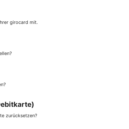
rer girocard mit.
ellen?
en?
ebitkarte)
rte zurücksetzen?