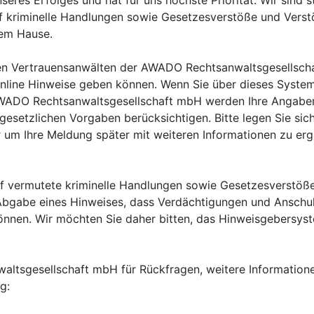
nseres Erfolges und hat für uns höchste Priorität. Wir sin
auf kriminelle Handlungen sowie Gesetzesverstöße und Vers
em Hause.
den Vertrauensanwälten der AWADO Rechtsanwaltsgesellsch
e online Hinweise geben können. Wenn Sie über dieses Syst
WADO Rechtsanwaltsgesellschaft mbH werden Ihre Angaben i
 gesetzlichen Vorgaben berücksichtigen. Bitte legen Sie si
er um Ihre Meldung später mit weiteren Informationen zu e
uf vermutete kriminelle Handlungen sowie Gesetzesverstöß
 Abgabe eines Hinweises, dass Verdächtigungen und Anschu
nen. Wir möchten Sie daher bitten, das Hinweisgebersyst
ltsgesellschaft mbH für Rückfragen, weitere Informatione
g: