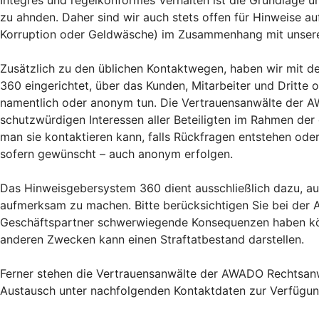
Integres und regelkonformes Verhalten ist die Grundlage u
zu ahnden. Daher sind wir auch stets offen für Hinweise 
Korruption oder Geldwäsche) im Zusammenhang mit unser
Zusätzlich zu den üblichen Kontaktwegen, haben wir mit 
360 eingerichtet, über das Kunden, Mitarbeiter und Dritt
namentlich oder anonym tun. Die Vertrauensanwälte der A
schutzwürdigen Interessen aller Beteiligten im Rahmen der
man sie kontaktieren kann, falls Rückfragen entstehen od
sofern gewünscht – auch anonym erfolgen.
Das Hinweisgebersystem 360 dient ausschließlich dazu, a
aufmerksam zu machen. Bitte berücksichtigen Sie bei der
Geschäftspartner schwerwiegende Konsequenzen haben kön
anderen Zwecken kann einen Straftatbestand darstellen.
Ferner stehen die Vertrauensanwälte der AWADO Rechtsanwa
Austausch unter nachfolgenden Kontaktdaten zur Verfügun