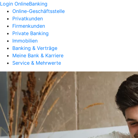
Login OnlineBanking
Online-Geschäftsstelle
Privatkunden
Firmenkunden
Private Banking
Immobilien
Banking & Verträge
Meine Bank & Karriere
Service & Mehrwerte