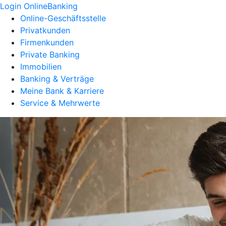
Login OnlineBanking
Online-Geschäftsstelle
Privatkunden
Firmenkunden
Private Banking
Immobilien
Banking & Verträge
Meine Bank & Karriere
Service & Mehrwerte