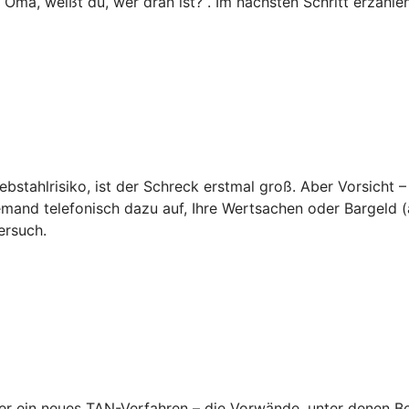
o Oma, weißt du, wer dran ist?“. Im nächsten Schritt erzähl
ebstahlrisiko, ist der Schreck erstmal groß. Aber Vorsicht –
emand telefonisch dazu auf, Ihre Wertsachen oder Bargeld (a
ersuch.
 ein neues TAN-Verfahren – die Vorwände, unter denen Betr