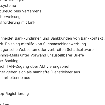
gssysteme
ecureGo plus Verfahrens
-Überweisung
ufforderung mit Link
chneidet Bankkundinnen und Bankkunden von Bankkontakt 
zeit-Phishing mithilfe von Suchmaschinenwerbung
trügerische Webseiten oder verbreiten Schadsoftware
shing-Mails unter Vorwand unzustellbarer Briefe
ine-Banking
sich TAN-Zugang über Aktivierungsbrief
er geben sich als namhafte Dienstleister aus
mitarbeitende aus
pp Registrierung
s App