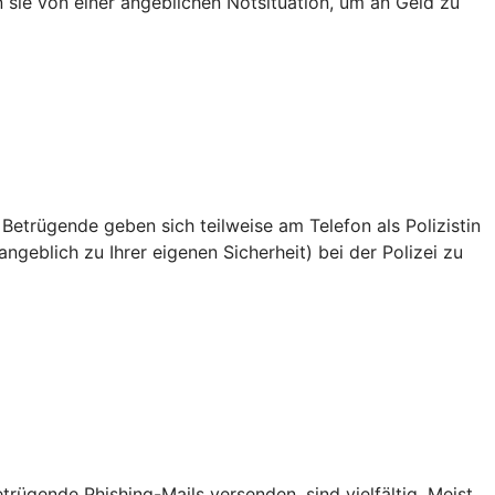
en sie von einer angeblichen Notsituation, um an Geld zu
 Betrügende geben sich teilweise am Telefon als Polizistin
ngeblich zu Ihrer eigenen Sicherheit) bei der Polizei zu
ügende Phishing-Mails versenden, sind vielfältig. Meist