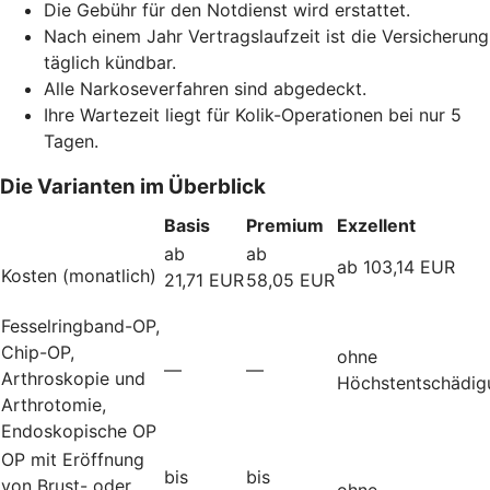
Die Gebühr für den Notdienst wird erstattet.
Nach einem Jahr Vertragslaufzeit ist die Versicherung
täglich kündbar.
Alle Narkoseverfahren sind abgedeckt.
Ihre Wartezeit liegt für Kolik-Operationen bei nur 5
Tagen.
Die Varianten im Überblick
Basis
Premium
Exzellent
ab
ab
ab 103,14 EUR
Kosten (monatlich)
21,71 EUR
58,05 EUR
Fesselringband-OP,
Chip-OP,
ohne
—
—
Arthroskopie und
Höchstentschädig
Arthrotomie,
Endoskopische OP
OP mit Eröffnung
bis
bis
von Brust- oder
ohne