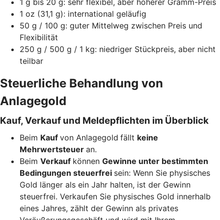
1 g bis 20 g: sehr flexibel, aber höherer Gramm-Preis
1 oz (31,1 g): international geläufig
50 g / 100 g: guter Mittelweg zwischen Preis und
Flexibilität
250 g / 500 g / 1 kg: niedriger Stückpreis, aber nicht
teilbar
Steuerliche Behandlung von
Anlagegold
Kauf, Verkauf und Meldepflichten im Überblick
Beim
Kauf
von Anlagegold
fällt
keine
Mehrwertsteuer
an.
Beim
Verkauf
können
Gewinne unter bestimmten
Bedingungen steuerfrei
sein: Wenn Sie physisches
Gold länger als ein Jahr halten, ist der Gewinn
steuerfrei. Verkaufen Sie physisches Gold innerhalb
eines Jahres, zählt der Gewinn als privates
Veräußerungsgeschäft und wird mit Ihrem