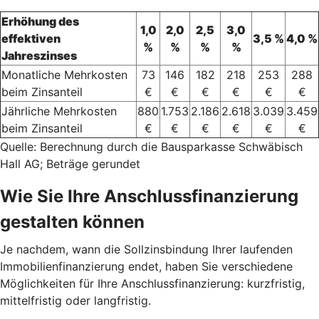
Erhöhung des
1,0
2,0
2,5
3,0
effektiven
3,5 %
4,0 %
%
%
%
%
Jahreszinses
Monatliche Mehrkosten
73
146
182
218
253
288
beim Zinsanteil
€
€
€
€
€
€
Jährliche Mehrkosten
880
1.753
2.186
2.618
3.039
3.459
beim Zinsanteil
€
€
€
€
€
€
Quelle: Berechnung durch die Bausparkasse Schwäbisch
Hall AG; Beträge gerundet
Wie Sie Ihre Anschlussfinanzierung
gestalten können
Je nachdem, wann die Sollzinsbindung Ihrer laufenden
Immobilienfinanzierung endet, haben Sie verschiedene
Möglichkeiten für Ihre Anschlussfinanzierung: kurzfristig,
mittelfristig oder langfristig.